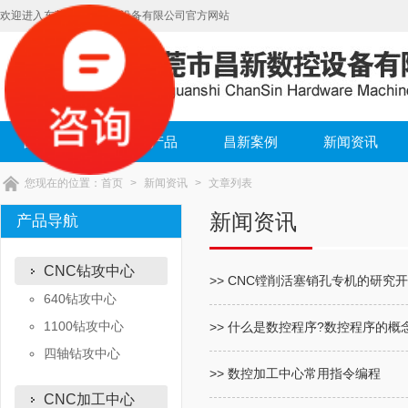
欢迎进入东莞市昌新数控设备有限公司官方网站
昌新首页
昌新产品
昌新案例
新闻资讯
您现在的位置：
首页
>
新闻资讯
>
文章列表
新闻资讯
产品导航
CNC钻攻中心
>> CNC镗削活塞销孔专机的研究
640钻攻中心
1100钻攻中心
>> 什么是数控程序?数控程序的概
四轴钻攻中心
>> 数控加工中心常用指令编程
CNC加工中心