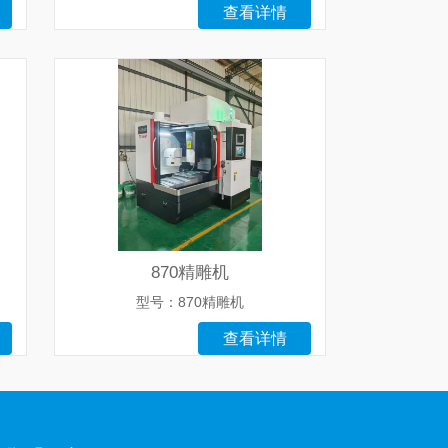
查看详情
870精雕机
型号：870精雕机
查看详情