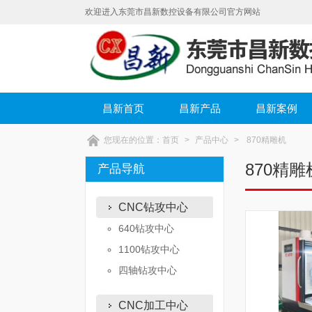
欢迎进入东莞市昌新数控设备有限公司官方网站
昌新首页
昌新产品
昌新案例
您现在的位置：
首页
>
产品中心
>
870精雕机
870精雕
产品导航
CNC钻攻中心
640钻攻中心
1100钻攻中心
四轴钻攻中心
CNC加工中心