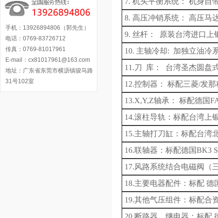
7.
机头平衡系统：
机身自
8.
高压冲销系统：
高压马
手机：13926894806（郭先生）
9. 丝杆： 原装台湾进口
电话：0769-83726712
传真：0769-81017961
10.
主轴
冷却
:
加
独立
油冷
E-mail：cx81017961@163.com
11.
刀
库： 台湾圣杰圆盘式2
地址：广东省东莞市横沥镇骏马路
31号102室
12.控制器： 标配三菱
/
发那
13.X,Y,Z轴承： 标配德国
F
14.滚柱导轨：标配台湾上
15.主轴打刀缸：标配台湾
16.联轴器：标配德国
BK3 
17.风路系统结合电磁阀（
18.主要电器配件：标配 德
19.其他气压组件：标配合
20.断路器，继电器：标配