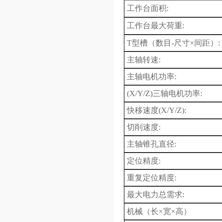
工作台面积
:
工作台最大荷重
:
T型槽（数目-尺寸×间距）
:
主轴转速
:
主轴
电机
功率
:
(
X
/Y/Z)三轴电机功率
:
快移速度(X/Y/Z)
:
切削速度
:
主轴锥孔直径
:
定位精度
:
重复定位精度
:
最大
电力
总
需求
:
机械
（长×宽×高）