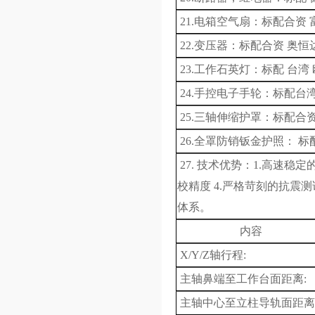
21.电箱空气扇：标配合资 
22.变压器：标配合资 奥恒
23.工作石英灯：标配 台湾
24.手控电子手轮：标配台湾
25.三轴伸缩护罩：标配合资
26.全罩防销钣金护照： 标
27.
技术优势：
1.
高速稳定
校精度
4.
严格苛刻的抗震
体系。
内容
X
/Y/Z轴行程
:
主轴鼻端至工作台面距离
:
主轴中心至立柱导轨面距离