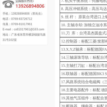
7.
机头平衡系统：
伺服电机
8.
高压冲销系统：
高压马达
手机：13926894806（郭先生）
9. 丝 杆： 原装台湾进口
电话：0769-83726712
传真：0769-81017961
10.
主轴
冷却
:
加
独立
油冷系
E-mail：cx81017961@163.com
11.
刀
库：台湾圣杰圆盘式2
地址：广东省东莞市横沥镇骏马路
31号102室
12.控制器：标配三菱
/
发那
13.X,Y,Z轴承：标配德国
F
14.三轴滚珠导轨：标配台
15.主轴打刀缸：标配台湾
16.联轴器：标配德国
BK3 
17.风路系统结合电磁阀（
18.主要电器配件：标配 德
19.其他气压组件：标配合
20.断路器，继电器：标配