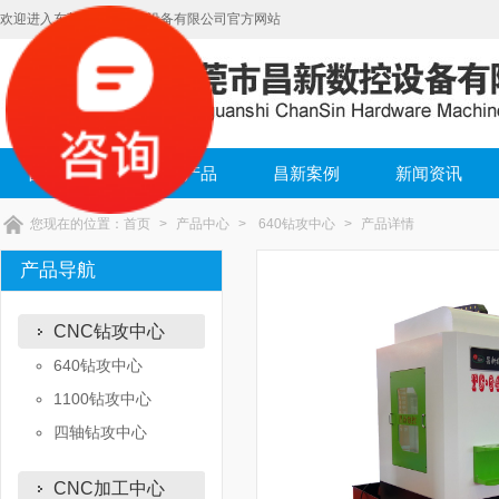
欢迎进入东莞市昌新数控设备有限公司官方网站
昌新首页
昌新产品
昌新案例
新闻资讯
您现在的位置：
首页
>
产品中心
>
640钻攻中心
>
产品详情
产品导航
CNC钻攻中心
640钻攻中心
1100钻攻中心
四轴钻攻中心
CNC加工中心