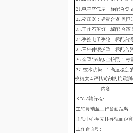
21.电箱空气扇：标配合资 
22.变压器：标配合资 奥恒
23.工作石英灯：标配 台湾
24.手控电子手轮：标配台湾
25.三轴伸缩护罩：标配合资
26.全罩防销钣金护照： 标
27.
技术优势：
1.
高速稳定
校精度
4.
严格苛刻的抗震
内容
X
/Y/Z轴行程
:
主轴鼻端至工作台面距离
:
主轴中心至立柱导轨面距离
工作台面积
: