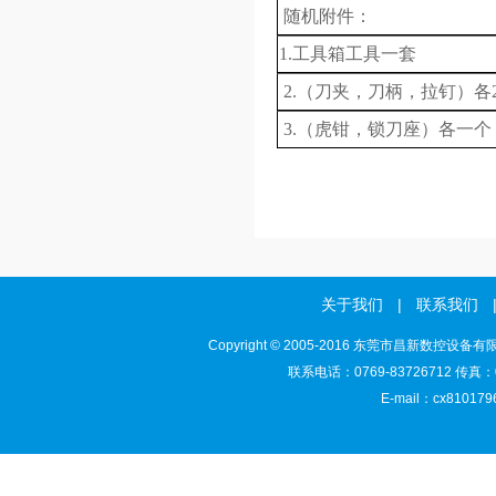
随机附件：
1.工具箱工具一套
2.
（刀夹，刀柄，拉钉）各
3.
（虎钳，锁刀座）各一个
关于我们
|
联系我们
Copyright © 2005-2016 东莞市昌新
联系电话：0769-83726712 传真：0
E-mail：cx81017