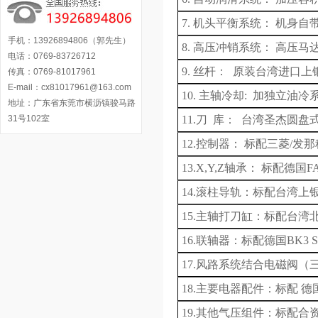
7.
机头平衡系统：
机身自
手机：13926894806（郭先生）
8.
高压冲销系统：
高压马
电话：0769-83726712
9. 丝杆： 原装台湾进口
传真：0769-81017961
E-mail：cx81017961@163.com
10.
主轴
冷却
:
加
独立
油冷
地址：广东省东莞市横沥镇骏马路
31号102室
11.
刀
库： 台湾圣杰圆盘式24
12.控制器： 标配三菱
/
发那
13.X,Y,Z轴承： 标配德国
F
14.滚柱导轨：标配台湾上
15.主轴打刀缸：标配台湾
16.联轴器：标配德国
BK3 
17.风路系统结合电磁阀（
18.主要电器配件：标配 德
19.其他气压组件：标配合