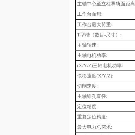
主轴中心至立柱导轨面距离
工作台面积
:
工作台最大荷重
:
T型槽（数目-尺寸）
:
主轴转速
:
主轴
电机
功率
:
(
X
/Y/Z)三轴电机功率
:
快移速度(X/Y/Z)
:
切削速度
:
主轴锥孔直径
:
定位精度
:
重复定位精度
:
最大
电力
总
需求
: