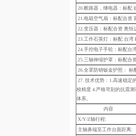
20.断路器，继电器：标配
21.电箱空气扇：标配合资 
22.变压器：标配合资 奥恒
23.工作石英灯：标配 台湾
24.手控电子手轮：标配台湾
25.三轴伸缩护罩：标配合资
26.全罩防销钣金护照： 标
27.
技术优势：
1.
高速稳定
校精度
4.
严格苛刻的抗震
体系。
内容
X
/Y/Z轴行程
:
主轴鼻端至工作台面距离
: