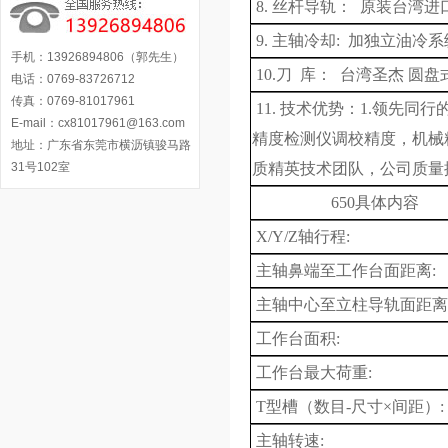
8.
丝杆导轨： 原装台湾进
9.
主轴冷却: 加独立油冷系
手机：13926894806（郭先生）
10.
刀 库： 台湾圣杰 圆盘式
电话：0769-83726712
传真：0769-81017961
11.
技术优势：1.领先同行
E-mail：cx81017961@163.com
精度检测仪调校精度，机械精
地址：广东省东莞市横沥镇骏马路
31号102室
质精英技术团队，公司质量
650
具体内容
X/Y/Z
轴行程:
主轴鼻端至工作台面距离:
主轴中心至立柱导轨面距离
工作台面积:
工作台最大荷重:
T
型槽（数目-尺寸×间距）:
主轴转速: