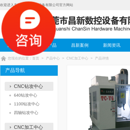
欢迎进入东莞市昌新数控设备有限公司官方网站
昌新首页
昌新产品
昌新案例
新闻资讯
您现在的位置：
首页
>
产品中心
>
CNC加工中心
>
产品详情
产品导航
CNC钻攻中心
640钻攻中心
1100钻攻中心
四轴钻攻中心
CNC加工中心