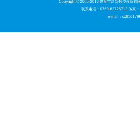
Copyright © 2005-2016 东莞市昌新
联系电话：0769-83726712 传真：0
E-mail：cx81017