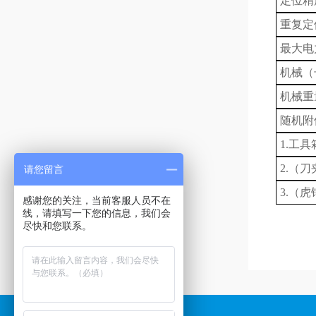
定位精
重复定
最大
电
机械
（
机械重
随机附
1.工
2.
（刀
请您留言
3.
（虎
感谢您的关注，当前客服人员不在
线，请填写一下您的信息，我们会
尽快和您联系。