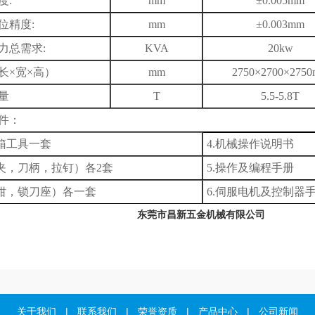
度
:
mm
±0.005
mm
位精度
:
mm
±0.003
mm
力
总
需求
:
KVA
20kw
长×宽×高）
mm
2750×
2700
×27
5
0
量
T
5.5-5.8T
件：
具箱工具一套
4.机械操作说明书
夹，刀柄，拉钉）各2套
5.
操作及编程手册
钳，锁刀座）各一套
6.
伺服电机及控制器
东莞市昌新五金机械有限公司
关于我们
|
联系我们
|
荣誉资质
|
产品中心
|
公司新闻