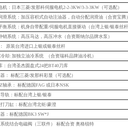
电机：日本三菱/发那科伺服电机2-2-3KW/3-3-3KW（可选配）
动润滑系统：
加压容积式自动注油器，自动分配润滑油（合资宝腾
平衡系统：
机身自带配重
/
伺服电机直接驱动（台湾上银
/
银泰丝
冲销系统：
高压马达，高压冲水
（合资斯纳尔品牌水泵）
 杆： 原装台湾进口上银或银泰丝杆
轴
冷却:
加
独立
油冷系统 （合资瑞科品牌油冷机）
库：台湾圣杰圆盘式24把BT40刀库
控制器： 标配三菱/发那科彩显（可选配）
,Y,Z轴承： 标配德国FAG 或日本NSK
滚柱导轨：标配台湾上银/银泰
主轴打刀缸：标配台湾北钜/豪澄
轴器：标配德国BK3 SW*J
风路系统结合电磁阀（三联件） 标配合资 奥格锐特