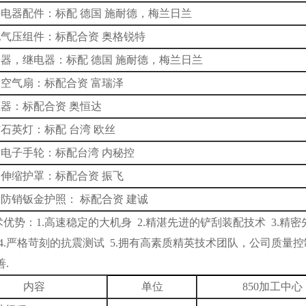
主要电器配件：标配 德国 施耐德，梅兰日兰
其他气压组件：标配合资 奥格锐特
断路器，继电器：标配 德国 施耐德，梅兰日兰
电箱空气扇：标配合资 富瑞泽
压器：标配合资 奥恒达
作石英灯：标配 台湾 欧丝
手控电子手轮：标配台湾 内秘控
三轴伸缩护罩：标配合资 振飞
罩防销钣金护照： 标配合资 建诚
优势：1.高速稳定的大机身 2.精湛先进的铲刮装配技术 3.精
 4.严格苛刻的抗震测试 5.拥有高素质精英技术团队，公司质量
.
内容
单位
850加工
中心