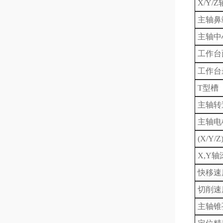
X
/Y/
主轴鼻
主轴中
工作台
工作台
T型槽
主轴转
主轴
电
(
X
/Y
X,Y
快移速度
切削速
主轴锥