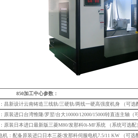
8
50加工中心
参数
：
：昌新设计云南铸造
三线轨
/三硬轨/两线一硬
高强度机身
（可选
：
原装进口
台湾惟隆/罗翌/台大10000/12000/15000转直连主轴
（
统：原装日本进口最新版三菱M80/发那科0i-MF系统 （系统可选配
电机：配备原装进口日本三菱/发那科伺服电机7.5/11 KW （可选