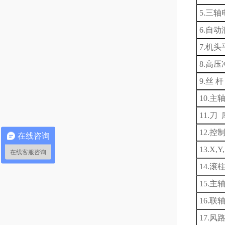
5.三轴
6.自
7.
机头
8.
高压
9.丝
10.
主
11.
刀
12.
在线咨询
13.X
在线客服咨询
14.
15.
16.联
17.