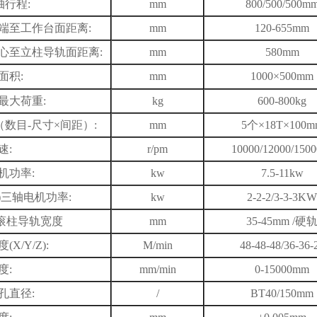
Z轴行程
:
mm
800
/50
0/5
0
0
m
端至工作台面距离
:
mm
1
2
0-655
mm
心至立柱导轨面距离
:
mm
580mm
面积
:
mm
100
0×500
mm
最大荷重
:
kg
600-800
kg
（数目-尺寸×间距）
:
mm
5个×18
T
×100
m
速
:
r
/
pm
10000/12000/150
机
功率
:
kw
7.5-11kw
/Z)三轴电机功率
:
kw
2-2-2/3-3-3KW
轴滚柱导轨宽度
mm
35-45mm /硬
(X/Y/Z)
:
M/min
48-48-48/36-36-
度
:
mm/min
0-15000
mm
孔直径:
/
BT40/150mm