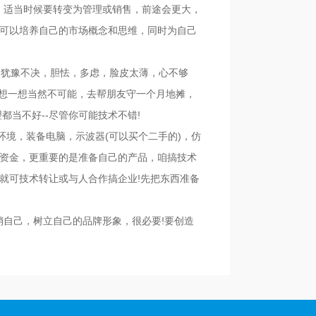
，适当时候要转变为管理或销售，前途会更大，
可以培养自己的市场概念和思维，同时为自己
，犹豫不决，胆怯，多虑，脸皮太薄，心不够
上想一想当然不可能，去帮朋友守一个月地摊，
当不好--尽管你可能技术不错!
环境，装备电脑，示波器(可以买个二手的)，仿
资金，更重要的是准备自己的产品，咱搞技术
就可技术转让或与人合作搞企业!先把东西准备
销自己，树立自己的品牌形象，很必要!要创造