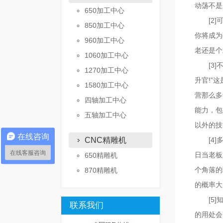
动荡不是
650加工中心
[2]可
850加工中心
你将成为
960加工中心
老还是个
1060加工中心
[3]不
1270加工中心
升官!”
1580加工中心
营那么多
四轴加工中心
能力，包
五轴加工中心
以外的技
在线咨询
CNC精雕机
[4]多
在线客服咨询
日当老板
650精雕机
个角落的
870精雕机
的概率大
[5]知
联系我们
的用处会