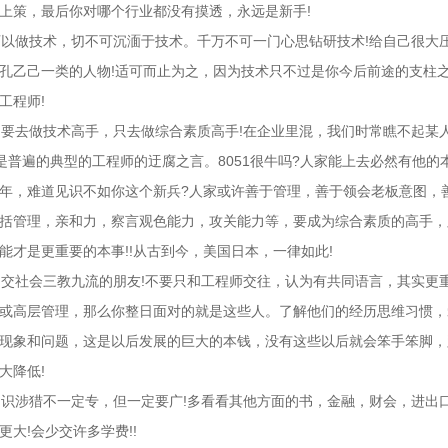
上策，最后你对哪个行业都没有摸透，永远是新手!
以做技术，切不可沉湎于技术。千万不可一门心思钻研技术!给自己很大
孔乙己一类的人物!适可而止为之，因为技术只不过是你今后前途的支柱
工程师!
要去做技术高手，只去做综合素质高手!在企业里混，我们时常瞧不起某
这是普遍的典型的工程师的迂腐之言。8051很牛吗?人家能上去必然有他
年，难道见识不如你这个新兵?人家或许善于管理，善于领会老板意图，
括管理，亲和力，察言观色能力，攻关能力等，要成为综合素质的高手，
能才是更重要的本事!!从古到今，美国日本，一律如此!
交社会三教九流的朋友!不要只和工程师交往，认为有共同语言，其实更
或高层管理，那么你整日面对的就是这些人。了解他们的经历思维习惯，
现象和问题，这是以后发展的巨大的本钱，没有这些以后就会笨手笨脚，
大降低!
识涉猎不一定专，但一定要广!多看看其他方面的书，金融，财会，进出
更大!会少交许多学费!!