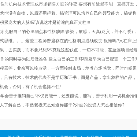
住时机向技术管理或市场销售方面的转变!要想有前途就不能一直搞开发
术也没有白搞，以后还用得着。搞管理可以培养自己的领导能力，搞销售
积累庞大的人脉!应该说这才是前途的真正支柱!!!
渐克服自己的心里弱点和性格缺陷!多疑，敏感，天真(贬义，并不可爱)
式思维。。。这些工程师普遍存在的性格弱点必须改变!很难吗?只在床
果，去实践，而不要只想!不克服这些缺点，一切不可能，甚至连项目经理都
作的同时要为以后做准备!建立自己的工作环境!及早为自己配置一个工作
程器等，业余可以接点活，一方面接触市场，培养市场感觉，同时也积累
，只有技术，技术的代表不是学历和证书，而是产品，拿出象样的产品，
机会，否则，有了机会也抓不住!
学会善于推销自己!不仅要能干，还要能说，能写，善于利用一切机会推
人了解自己，不然老板怎么知道你能干?外面的投资人怎么相信你?