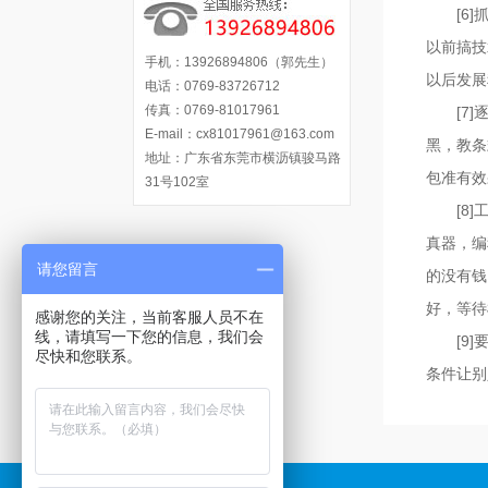
[6]抓
以前搞技
手机：13926894806（郭先生）
以后发展
电话：0769-83726712
传真：0769-81017961
[7]逐
E-mail：cx81017961@163.com
黑，教条
地址：广东省东莞市横沥镇骏马路
包准有效
31号102室
[8]工
真器，编
请您留言
的没有钱
好，等待
感谢您的关注，当前客服人员不在
线，请填写一下您的信息，我们会
[9]要
尽快和您联系。
条件让别