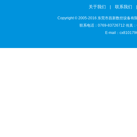
关于我们
|
联系我们
Copyright © 2005-2016 东莞市昌新
联系电话：0769-83726712 传真：0
E-mail：cx81017