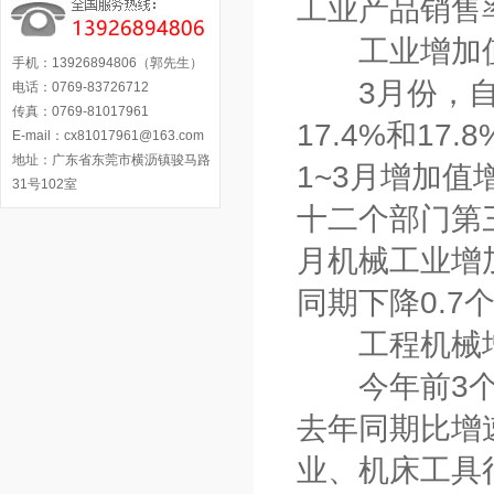
工业产品销售率(
工业增加值
手机：13926894806（郭先生）
3月份，自动
电话：0769-83726712
传真：0769-81017961
17.4%和17
E-mail：cx81017961@163.com
地址：广东省东莞市横沥镇骏马路
1~3月增加
31号102室
十二个部门第三
月机械工业增
同期下降0.7
工程机械增
今年前3个月
去年同期比增
业、机床工具