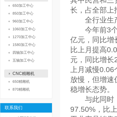
其中民营和三
650加工中心
长，占全部上报
850加工中心
全行业生产
960加工中心
今年前3个月
1060加工中心
1270加工中心
亿元，同比增长
1580加工中心
比上月提高0.
四轴加工中心
元，同比增长2
五轴加工中心
上月减慢0.0
CNC精雕机
放慢，但增速
650精雕机
稳增长态势。
870精雕机
与此同时，
联系我们
97.50%，比