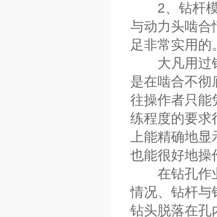
2、钻杆模式
与动力头啮合
足非常实用的
大凡用过钻孔
是在啮合不彻
往操作者只能
练程度的要求
上能精确地显
也能很好地操
在钻孔作业
情况、钻杆与
钻头脱落在孔