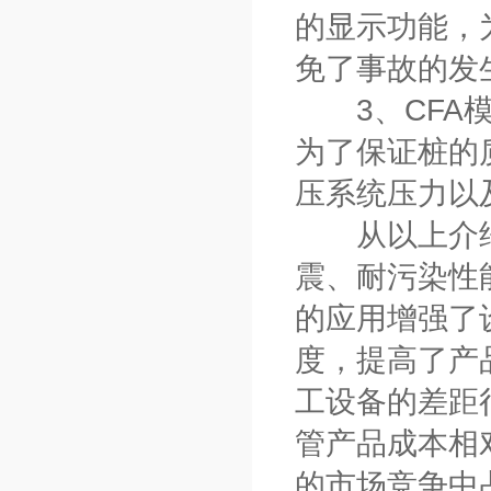
的显示功能，
免了事故的发
3、CFA模
为了保证桩的
压系统压力以
从以上介绍
震、耐污染性
的应用增强了
度，提高了产
工设备的差距
管产品成本相
的市场竞争中